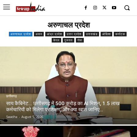
अरुणाचल प्रदेश
अरुणाचल प्रदेश
असम
आंध्र प्रदेश
उत्तर प्रदेश
उत्तराखंड
ओडिशा
कर्नाटक
केरल
गुजरात
गोवा
छत्तीसगढ़
साय कैबिनेट… छत्तीसगढ़ में 500 करोड़ का AI मिशन, 1.5 लाख
कर्मचारियों को मिलेगा प्रशिक्षण, और क्या खास जानिए…
Swadha
-
August 5, 2026