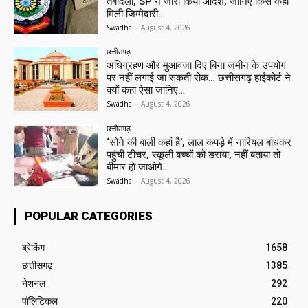
तबादला, SP ने जारी किया आदेश, जानिए किसे कहां
मिली जिम्मेदारी…
Swadha
-
August 4, 2026
छत्तीसगढ़
अधिग्रहण और मुआवजा दिए बिना जमीन के उपयोग
पर नहीं लगाई जा सकती रोक… छत्तीसगढ़ हाईकोर्ट ने
क्यों कहा ऐसा जानिए…
Swadha
-
August 4, 2026
छत्तीसगढ़
‘सोने की बाली कहां है’, लाल कपड़े में नारियल बांधकर
पहुंची टीचर, स्कूली बच्चों को डराया, नहीं बताया तो
बीमार हो जाओगे…
Swadha
-
August 4, 2026
POPULAR CATEGORIES
ब्रेकिंग
1658
छत्तीसगढ़
1385
नेशनल
292
पॉलिटिकल
220