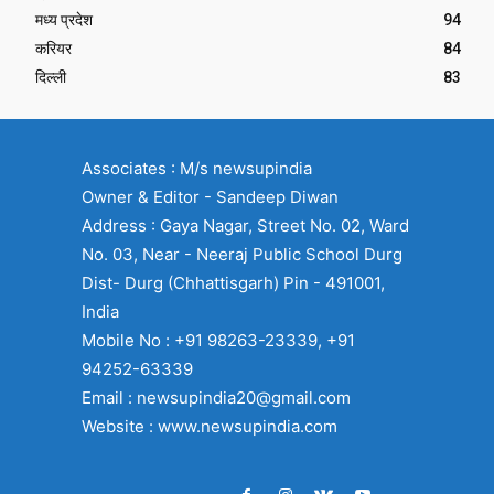
मध्य प्रदेश
94
करियर
84
दिल्ली
83
Associates : M/s newsupindia
Owner & Editor - Sandeep Diwan
Address : Gaya Nagar, Street No. 02, Ward
No. 03, Near - Neeraj Public School Durg
Dist- Durg (Chhattisgarh) Pin - 491001,
India
Mobile No : +91 98263-23339, +91
94252-63339
Email : newsupindia20@gmail.com
Website : www.newsupindia.com