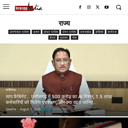
राज्य
अरुणाचल प्रदेश
असम
आंध्र प्रदेश
उत्तर प्रदेश
उत्तराखंड
ओडिशा
कर्नाटक
केरल
गुजरात
गोवा
छत्तीसगढ़
साय कैबिनेट… छत्तीसगढ़ में 500 करोड़ का AI मिशन, 1.5 लाख
कर्मचारियों को मिलेगा प्रशिक्षण, और क्या खास जानिए…
Swadha
-
August 5, 2026