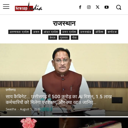
राजस्थान
अरुणाचल प्रदेश
असम
आंध्र प्रदेश
उत्तर प्रदेश
उत्तराखंड
ओडिशा
कर्नाटक
केरल
गुजरात
गोवा
छत्तीसगढ़
साय कैबिनेट… छत्तीसगढ़ में 500 करोड़ का AI मिशन, 1.5 लाख
कर्मचारियों को मिलेगा प्रशिक्षण, और क्या खास जानिए…
Swadha
-
August 5, 2026