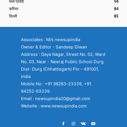
मध्य प्रदेश
94
करियर
84
दिल्ली
83
Associates : M/s newsupindia
Owner & Editor - Sandeep Diwan
Address : Gaya Nagar, Street No. 02, Ward
No. 03, Near - Neeraj Public School Durg
Dist- Durg (Chhattisgarh) Pin - 491001,
India
Mobile No : +91 98263-23339, +91
94252-63339
Email : newsupindia20@gmail.com
Website : www.newsupindia.com