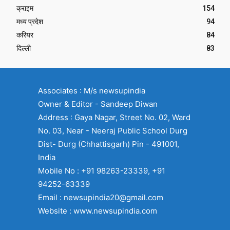
क्राइम
154
मध्य प्रदेश
94
करियर
84
दिल्ली
83
Associates : M/s newsupindia
Owner & Editor - Sandeep Diwan
Address : Gaya Nagar, Street No. 02, Ward
No. 03, Near - Neeraj Public School Durg
Dist- Durg (Chhattisgarh) Pin - 491001,
India
Mobile No : +91 98263-23339, +91
94252-63339
Email : newsupindia20@gmail.com
Website : www.newsupindia.com