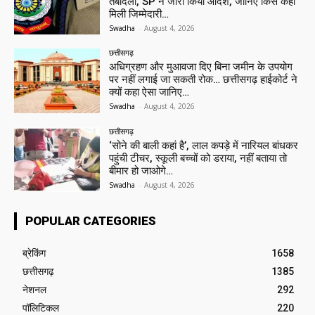
तबादला, SP ने जारी किया आदेश, जानिए किसे कहां
मिली जिम्मेदारी…
Swadha
-
August 4, 2026
छत्तीसगढ़
अधिग्रहण और मुआवजा दिए बिना जमीन के उपयोग
पर नहीं लगाई जा सकती रोक… छत्तीसगढ़ हाईकोर्ट ने
क्यों कहा ऐसा जानिए…
Swadha
-
August 4, 2026
छत्तीसगढ़
‘सोने की बाली कहां है’, लाल कपड़े में नारियल बांधकर
पहुंची टीचर, स्कूली बच्चों को डराया, नहीं बताया तो
बीमार हो जाओगे…
Swadha
-
August 4, 2026
POPULAR CATEGORIES
ब्रेकिंग
1658
छत्तीसगढ़
1385
नेशनल
292
पॉलिटिकल
220