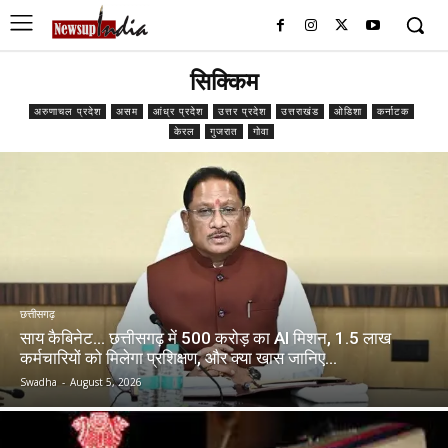
सिक्किम
अरुणाचल प्रदेश
असम
आंध्र प्रदेश
उत्तर प्रदेश
उत्तराखंड
ओडिशा
कर्नाटक
केरल
गुजरात
गोवा
छत्तीसगढ़
साय कैबिनेट… छत्तीसगढ़ में 500 करोड़ का AI मिशन, 1.5 लाख
कर्मचारियों को मिलेगा प्रशिक्षण, और क्या खास जानिए…
Swadha
-
August 5, 2026