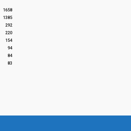
1658
1385
292
220
154
94
84
83