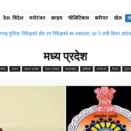
देश- विदेश
मनोरंजन
क्राइम
पॉलिटिकल
करियर
खेल
र
सगढ़ पुलिस: निरीक्षकों और उप निरीक्षकों का तबादला, SP ने जारी किया आदेश
धिग्रहण और मुआवजा दिए बिना जमीन के उपयोग पर नहीं लगाई जा सकती रोक… 
ानिए…
मध्य प्रदेश
रदेश
असम
आंध्र प्रदेश
उत्तर प्रदेश
उत्तराखंड
ओडिशा
कर्नाटक
केरल
गुजर