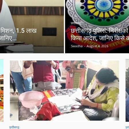
छत्तीसगढ़
I मिशन, 1.5 लाख
छत्तीसगढ़ पुलिस: निरीक्षक
स जानिए…
किया आदेश, जानिए किसे कह
Swadha
-
August 4, 2026
छत्तीसगढ़
छत