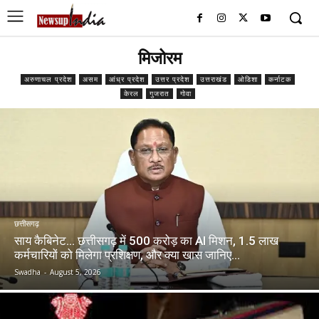
मिजोरम
अरुणाचल प्रदेश
असम
आंध्र प्रदेश
उत्तर प्रदेश
उत्तराखंड
ओडिशा
कर्नाटक
केरल
गुजरात
गोवा
छत्तीसगढ़
साय कैबिनेट… छत्तीसगढ़ में 500 करोड़ का AI मिशन, 1.5 लाख
कर्मचारियों को मिलेगा प्रशिक्षण, और क्या खास जानिए…
Swadha
-
August 5, 2026