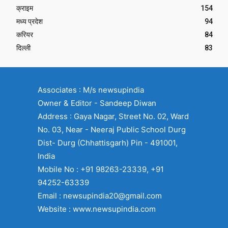
क्राइम
154
मध्य प्रदेश
94
करियर
84
दिल्ली
83
Associates : M/s newsupindia
Owner & Editor - Sandeep Diwan
Address : Gaya Nagar, Street No. 02, Ward
No. 03, Near - Neeraj Public School Durg
Dist- Durg (Chhattisgarh) Pin - 491001,
India
Mobile No : +91 98263-23339, +91
94252-63339
Email : newsupindia20@gmail.com
Website : www.newsupindia.com