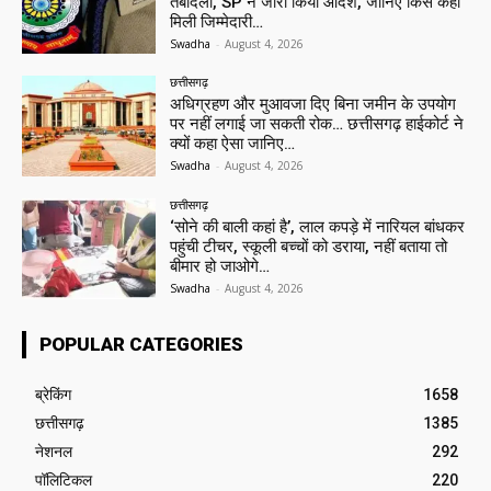
तबादला, SP ने जारी किया आदेश, जानिए किसे कहां
मिली जिम्मेदारी…
Swadha
-
August 4, 2026
छत्तीसगढ़
अधिग्रहण और मुआवजा दिए बिना जमीन के उपयोग
पर नहीं लगाई जा सकती रोक… छत्तीसगढ़ हाईकोर्ट ने
क्यों कहा ऐसा जानिए…
Swadha
-
August 4, 2026
छत्तीसगढ़
‘सोने की बाली कहां है’, लाल कपड़े में नारियल बांधकर
पहुंची टीचर, स्कूली बच्चों को डराया, नहीं बताया तो
बीमार हो जाओगे…
Swadha
-
August 4, 2026
POPULAR CATEGORIES
ब्रेकिंग
1658
छत्तीसगढ़
1385
नेशनल
292
पॉलिटिकल
220