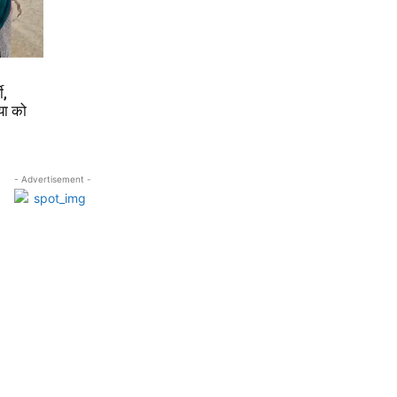
ी,
या को
- Advertisement -