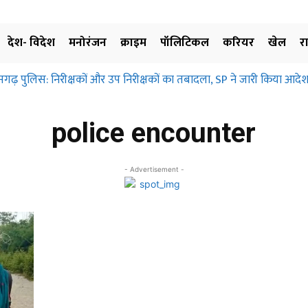
देश- विदेश
मनोरंजन
क्राइम
पॉलिटिकल
करियर
खेल
र
सगढ़ पुलिस: निरीक्षकों और उप निरीक्षकों का तबादला, SP ने जारी किया आदेश
िग्रहण और मुआवजा दिए बिना जमीन के उपयोग पर नहीं लगाई जा सकती रोक… 
ानिए…
police encounter
- Advertisement -