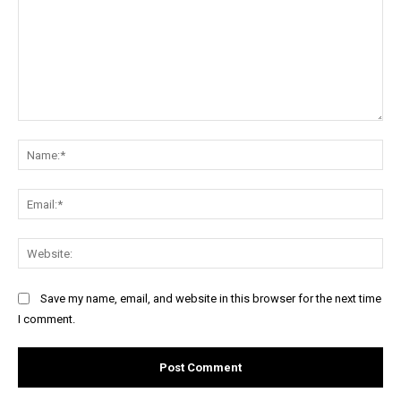
Comment:
Na
Ema
Web
Save my name, email, and website in this browser for the next time
I comment.