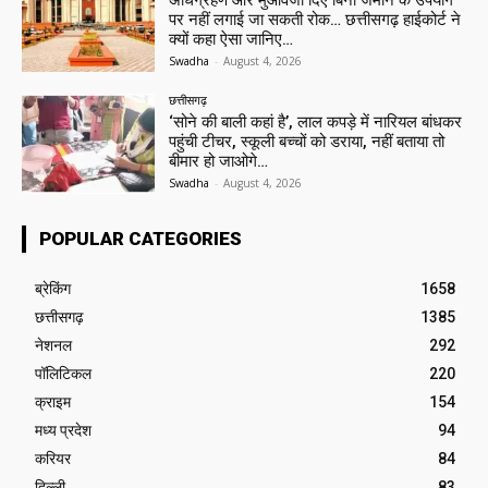
अधिग्रहण और मुआवजा दिए बिना जमीन के उपयोग
पर नहीं लगाई जा सकती रोक… छत्तीसगढ़ हाईकोर्ट ने
क्यों कहा ऐसा जानिए…
Swadha
-
August 4, 2026
छत्तीसगढ़
‘सोने की बाली कहां है’, लाल कपड़े में नारियल बांधकर
पहुंची टीचर, स्कूली बच्चों को डराया, नहीं बताया तो
बीमार हो जाओगे…
Swadha
-
August 4, 2026
POPULAR CATEGORIES
ब्रेकिंग
1658
छत्तीसगढ़
1385
नेशनल
292
पॉलिटिकल
220
क्राइम
154
मध्य प्रदेश
94
करियर
84
दिल्ली
83