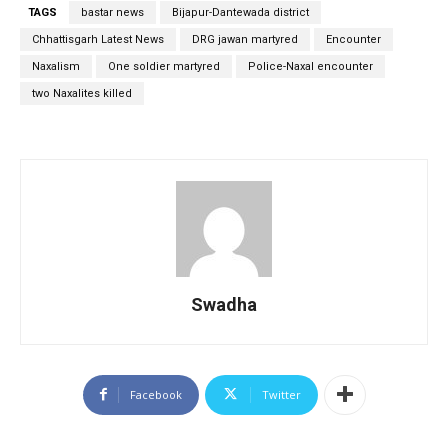
TAGS
bastar news
Bijapur-Dantewada district
Chhattisgarh Latest News
DRG jawan martyred
Encounter
Naxalism
One soldier martyred
Police-Naxal encounter
two Naxalites killed
Swadha
Facebook
Twitter