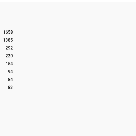
1658
1385
292
220
154
94
84
83