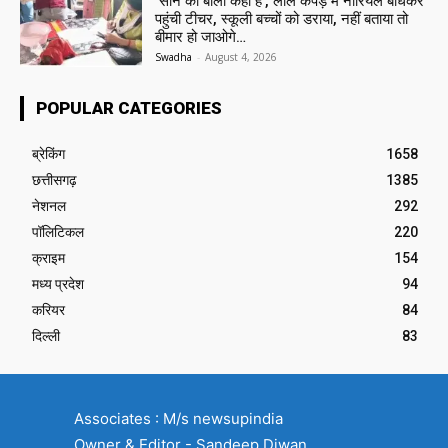
‘सोने की बाली कहां है’, लाल कपड़े में नारियल बांधकर
पहुंची टीचर, स्कूली बच्चों को डराया, नहीं बताया तो
बीमार हो जाओगे…
Swadha
-
August 4, 2026
POPULAR CATEGORIES
ब्रेकिंग
1658
छत्तीसगढ़
1385
नेशनल
292
पॉलिटिकल
220
क्राइम
154
मध्य प्रदेश
94
करियर
84
दिल्ली
83
Associates : M/s newsupindia
Owner & Editor - Sandeep Diwan