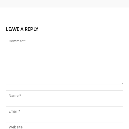
LEAVE A REPLY
Comment:
Na
Ema
Web