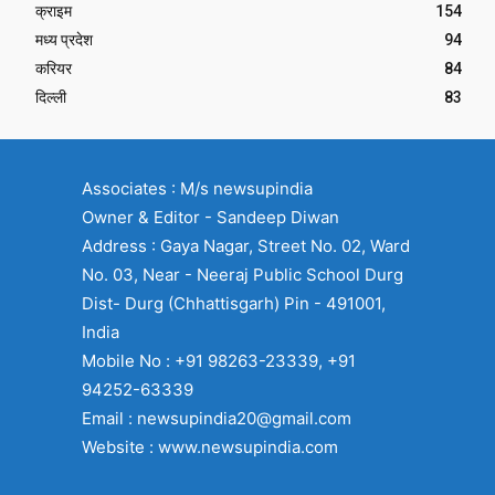
क्राइम
154
मध्य प्रदेश
94
करियर
84
दिल्ली
83
Associates : M/s newsupindia
Owner & Editor - Sandeep Diwan
Address : Gaya Nagar, Street No. 02, Ward
No. 03, Near - Neeraj Public School Durg
Dist- Durg (Chhattisgarh) Pin - 491001,
India
Mobile No : +91 98263-23339, +91
94252-63339
Email : newsupindia20@gmail.com
Website : www.newsupindia.com