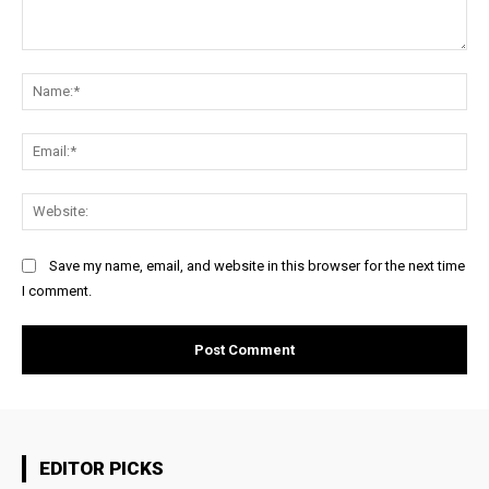
Comment:
Na
Ema
Web
Save my name, email, and website in this browser for the next time
I comment.
EDITOR PICKS