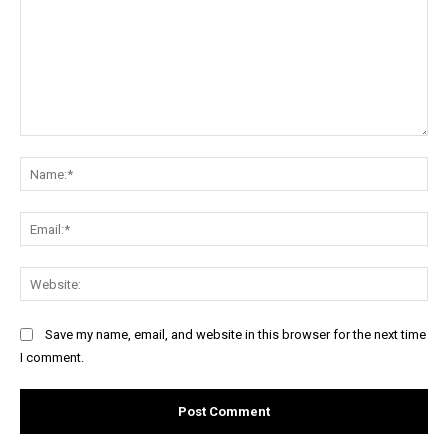
Comment:
Na
Ema
Web
Save my name, email, and website in this browser for the next time
I comment.