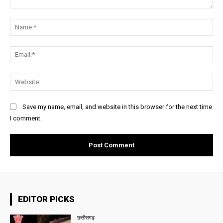
Comment:
Na
Ema
Web
Save my name, email, and website in this browser for the next time
I comment.
EDITOR PICKS
छत्तीसगढ़