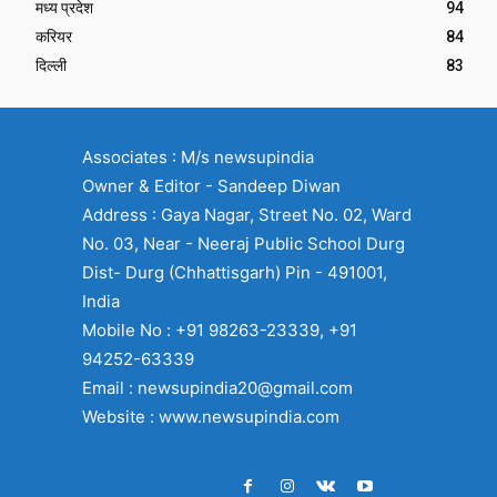
मध्य प्रदेश
94
करियर
84
दिल्ली
83
Associates : M/s newsupindia
Owner & Editor - Sandeep Diwan
Address : Gaya Nagar, Street No. 02, Ward
No. 03, Near - Neeraj Public School Durg
Dist- Durg (Chhattisgarh) Pin - 491001,
India
Mobile No : +91 98263-23339, +91
94252-63339
Email : newsupindia20@gmail.com
Website : www.newsupindia.com