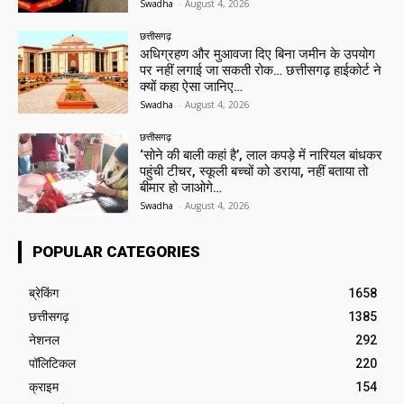
Swadha
-
August 4, 2026
छत्तीसगढ़
अधिग्रहण और मुआवजा दिए बिना जमीन के उपयोग
पर नहीं लगाई जा सकती रोक… छत्तीसगढ़ हाईकोर्ट ने
क्यों कहा ऐसा जानिए…
Swadha
-
August 4, 2026
छत्तीसगढ़
‘सोने की बाली कहां है’, लाल कपड़े में नारियल बांधकर
पहुंची टीचर, स्कूली बच्चों को डराया, नहीं बताया तो
बीमार हो जाओगे…
Swadha
-
August 4, 2026
POPULAR CATEGORIES
ब्रेकिंग
1658
छत्तीसगढ़
1385
नेशनल
292
पॉलिटिकल
220
क्राइम
154