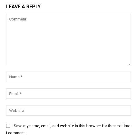
LEAVE A REPLY
Comment:
Na
Ema
Web
Save my name, email, and website in this browser for the next time
I comment.