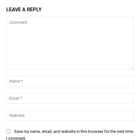
LEAVE A REPLY
Comment:
Na
Ema
Web
Save my name, email, and website in this browser for the next time
I comment.