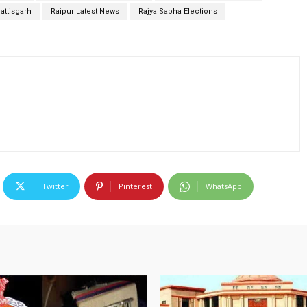
attisgarh
Raipur Latest News
Rajya Sabha Elections
Twitter
Pinterest
WhatsApp