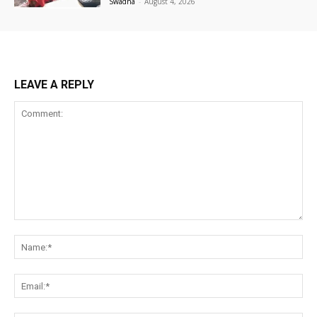
Swadha
-
August 4, 2026
LEAVE A REPLY
Comment:
Na
Ema