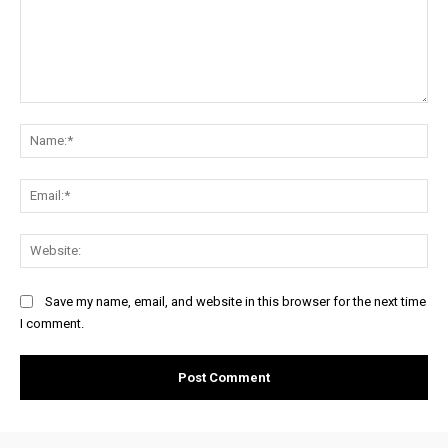
Comment:
Na
Ema
Web
Save my name, email, and website in this browser for the next time
I comment.