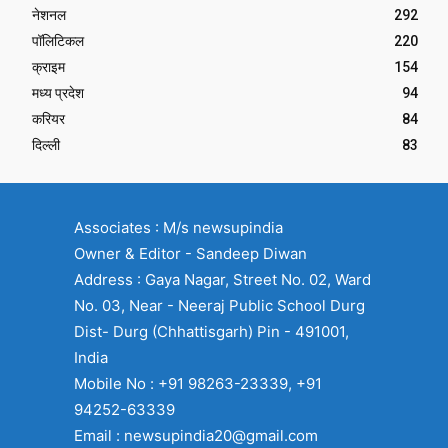
नेशनल
292
पॉलिटिकल
220
क्राइम
154
मध्य प्रदेश
94
करियर
84
दिल्ली
83
Associates : M/s newsupindia
Owner & Editor - Sandeep Diwan
Address : Gaya Nagar, Street No. 02, Ward
No. 03, Near - Neeraj Public School Durg
Dist- Durg (Chhattisgarh) Pin - 491001,
India
Mobile No : +91 98263-23339, +91
94252-63339
Email : newsupindia20@gmail.com