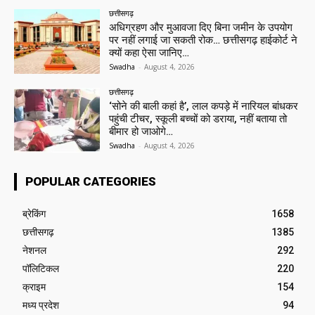
छत्तीसगढ़
अधिग्रहण और मुआवजा दिए बिना जमीन के उपयोग
पर नहीं लगाई जा सकती रोक… छत्तीसगढ़ हाईकोर्ट ने
क्यों कहा ऐसा जानिए…
Swadha
-
August 4, 2026
छत्तीसगढ़
‘सोने की बाली कहां है’, लाल कपड़े में नारियल बांधकर
पहुंची टीचर, स्कूली बच्चों को डराया, नहीं बताया तो
बीमार हो जाओगे…
Swadha
-
August 4, 2026
POPULAR CATEGORIES
ब्रेकिंग
1658
छत्तीसगढ़
1385
नेशनल
292
पॉलिटिकल
220
क्राइम
154
मध्य प्रदेश
94