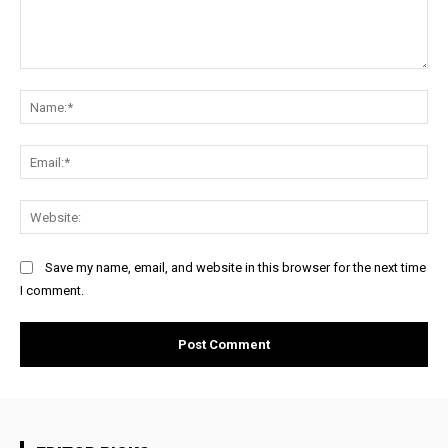
Comment:
Na
Ema
Web
Save my name, email, and website in this browser for the next time
I comment.