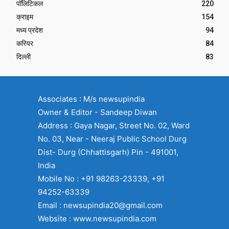
पॉलिटिकल
220
क्राइम
154
मध्य प्रदेश
94
करियर
84
दिल्ली
83
Associates : M/s newsupindia
Owner & Editor - Sandeep Diwan
Address : Gaya Nagar, Street No. 02, Ward
No. 03, Near - Neeraj Public School Durg
Dist- Durg (Chhattisgarh) Pin - 491001,
India
Mobile No : +91 98263-23339, +91
94252-63339
Email : newsupindia20@gmail.com
Website : www.newsupindia.com