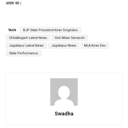
अवाम का।
TAGS
BJP State President Kiran Singhdeo
Chhattisgarh Latest News
Holi Milan Samaroh
Jagdalpur Latest News
Jagdalpur News
MLA Kiran Dev
State Performance
Swadha