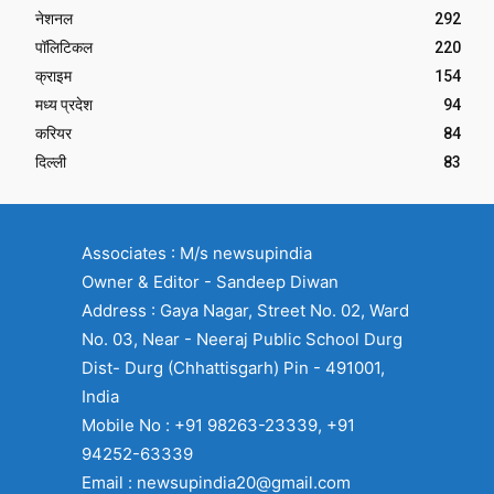
नेशनल
292
पॉलिटिकल
220
क्राइम
154
मध्य प्रदेश
94
करियर
84
दिल्ली
83
Associates : M/s newsupindia
Owner & Editor - Sandeep Diwan
Address : Gaya Nagar, Street No. 02, Ward
No. 03, Near - Neeraj Public School Durg
Dist- Durg (Chhattisgarh) Pin - 491001,
India
Mobile No : +91 98263-23339, +91
94252-63339
Email : newsupindia20@gmail.com