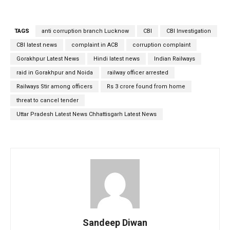
TAGS
anti corruption branch Lucknow
CBI
CBI Investigation
CBI latest news
complaint in ACB
corruption complaint
Gorakhpur Latest News
Hindi latest news
Indian Railways
raid in Gorakhpur and Noida
railway officer arrested
Railways Stir among officers
Rs 3 crore found from home
threat to cancel tender
Uttar Pradesh Latest News Chhattisgarh Latest News
Sandeep Diwan