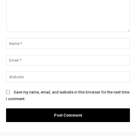
Comment:
Na
Ema
Web
Save my name, email, and website in this browser for the next time
I comment.