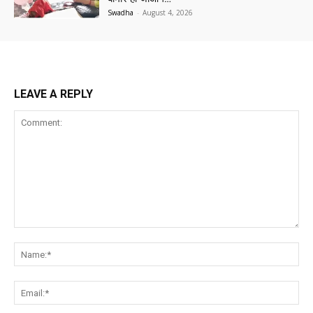
Swadha
-
August 4, 2026
LEAVE A REPLY
Comment:
Na
Ema