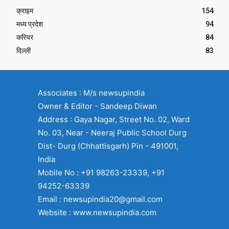
क्राइम
154
मध्य प्रदेश
94
करियर
84
दिल्ली
83
Associates : M/s newsupindia
Owner & Editor - Sandeep Diwan
Address : Gaya Nagar, Street No. 02, Ward
No. 03, Near - Neeraj Public School Durg
Dist- Durg (Chhattisgarh) Pin - 491001,
India
Mobile No : +91 98263-23339, +91
94252-63339
Email : newsupindia20@gmail.com
Website : www.newsupindia.com