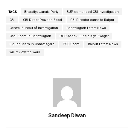
TAGS
Bharatiya Janata Party
BJP demanded CBI investigation
CBI
CBI Direct Praveen Sood
CBI Director came to Raipur
Central Bureau of Investigation
Chhattisgarh Latest News
Coal Scam in Chhattisgarh
DGP Ashok Juneja Kiya Swagat
Liquor Scam in Chhattisgarh
PSC Scam
Raipur Latest News
will review the work
Sandeep Diwan