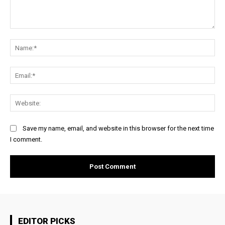
Comment:
Na
Ema
Web
Save my name, email, and website in this browser for the next time
I comment.
EDITOR PICKS