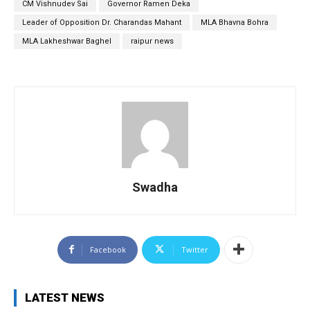
CM Vishnudev Sai
Governor Ramen Deka
Leader of Opposition Dr. Charandas Mahant
MLA Bhavna Bohra
MLA Lakheshwar Baghel
raipur news
Swadha
Facebook
Twitter
LATEST NEWS