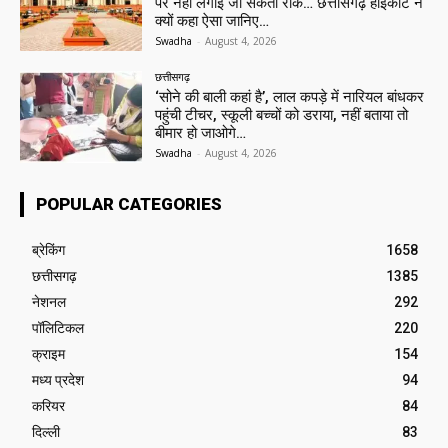
पर नहीं लगाई जा सकती रोक… छत्तीसगढ़ हाईकोर्ट ने
क्यों कहा ऐसा जानिए…
Swadha
-
August 4, 2026
छत्तीसगढ़
‘सोने की बाली कहां है’, लाल कपड़े में नारियल बांधकर
पहुंची टीचर, स्कूली बच्चों को डराया, नहीं बताया तो
बीमार हो जाओगे…
Swadha
-
August 4, 2026
POPULAR CATEGORIES
ब्रेकिंग
1658
छत्तीसगढ़
1385
नेशनल
292
पॉलिटिकल
220
क्राइम
154
मध्य प्रदेश
94
करियर
84
दिल्ली
83