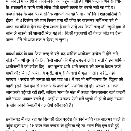
भी मिनटों में प्रदेश के कोने-कोने तक पहुंच जाती है। आम पब्लिक अब राजधानी
के अखबारों में छपने वाली लीपा-पोती करती खबरों के भरोसे नहीं रह गई है।
कवर्धा कांड के बाद ‘प्रशासनिक आतंक’ का वह ‘नंगा नाच’ जिन शहरवासियों ने
झेला… वे 3 दिसंबर की शाम विजय शर्मा की जीत पर जश्नभर नहीं मना रहे थे,
जश्न का वीडियो देखकर ऐसा लगता है मानो उन्हें अब किसी तरह की ‘खुली हवा’ में
सांस ले सकने की आजादी मिल गई हो। किसी प्रत्याशी की केवल जीत पर ऐसा
जश्न… मैंने तो आज तक न देखा, न सुना।
कवर्धा कांड के बाद जिस तरह से बड़े-बड़े धार्मिक आयोजन प्रदेश में होने लगे,
संतों की वाणी सुनने के लिए कैसे लाखों की भीड़ उमड़ने लगी। संतों ने इन धार्मिक
आयोजनों में जो संदेश दिए… क्या चुनाव आते-आते प्रदेश की जनता केवल कर्ज
माफी और बिजली फ्री… ये फ्री.. वो फ्री के वादों में भूल जाती। नहीं… नहीं
महोदय..! प्रदेश की जनता को सब याद था। मैं यह भी नहीं मानता कि, हिंदुत्व की
बहती इतनी तेज हवा से सरकार के कर्ताधर्ता अनभिज्ञ रहे हों। बराबर उन तक
जानकारी पहुंचती रही होगी, लेकिन ‘माया के मोह’ में उलझे सिपहसालार कहां कड़वी
बातें ‘ऊपर’ जाकर बताते हैं। कहीं से छनकर ऐसी बातें पहुंची भी हों तो कहां ‘ऊपर’
के लोग अपने फैसलों में गलतियां स्वीकारते हैं।
छत्तीसगढ़ में चल रहा यह सियासी खेल प्रदेश के कोने-कोने तक सालभर पहले ही
पहुंच चुका था। 15 साल तक प्रदेश के मुखिया रहे डा. रमन सिंह इस दबी हुई