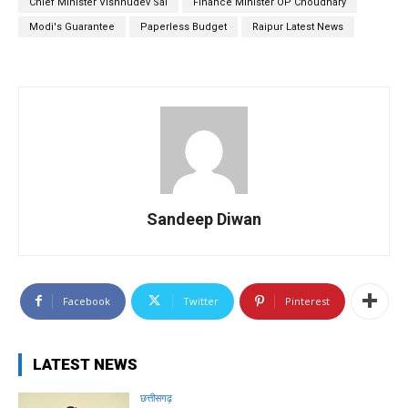
Chief Minister Vishnudev Sai
Finance Minister OP Choudhary
Modi's Guarantee
Paperless Budget
Raipur Latest News
Sandeep Diwan
Facebook
Twitter
Pinterest
LATEST NEWS
छत्तीसगढ़