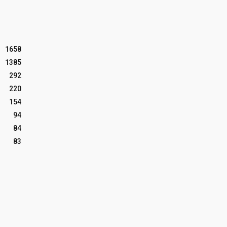
1658
1385
292
220
154
94
84
83