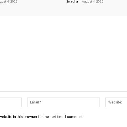
gust 4, 2026
Swadha
-
August 4, 2026
Name:*
Email:*
ebsite in this browser for the next time I comment.