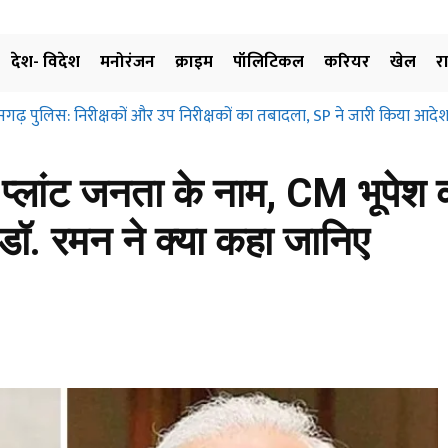
देश- विदेश
मनोरंजन
क्राइम
पॉलिटिकल
करियर
खेल
र
़ पुलिस: निरीक्षकों और उप निरीक्षकों का तबादला, SP ने जारी किया आदेश, ज
्रहण और मुआवजा दिए बिना जमीन के उपयोग पर नहीं लगाई जा सकती रोक… छत्
ए…
्लांट जनता के नाम, CM भूपेश क
डॉ. रमन ने क्या कहा जानिए