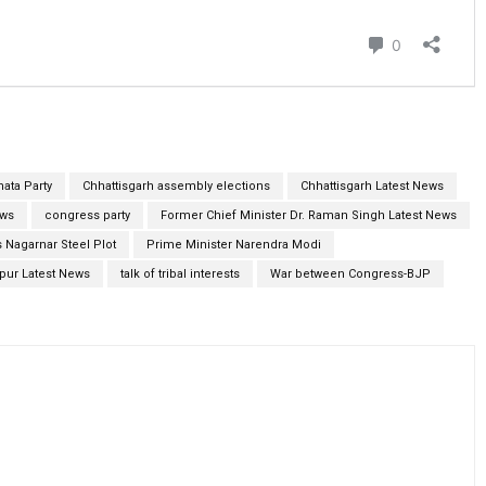
nata Party
Chhattisgarh assembly elections
Chhattisgarh Latest News
ews
congress party
Former Chief Minister Dr. Raman Singh Latest News
Nagarnar Steel Plot
Prime Minister Narendra Modi
pur Latest News
talk of tribal interests
War between Congress-BJP