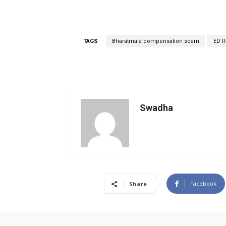
TAGS
Bharatmala compensation scam
ED R
Swadha
Facebook
Share