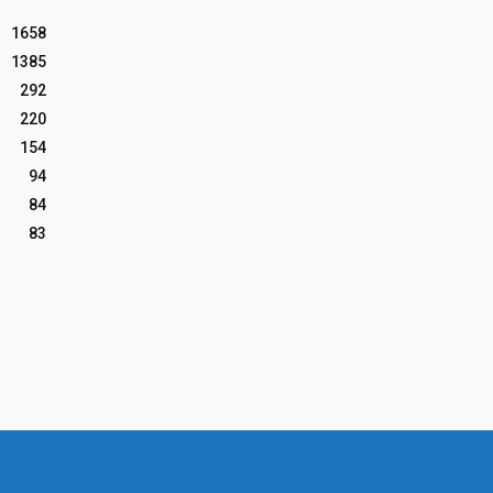
1658
1385
292
220
154
94
84
83