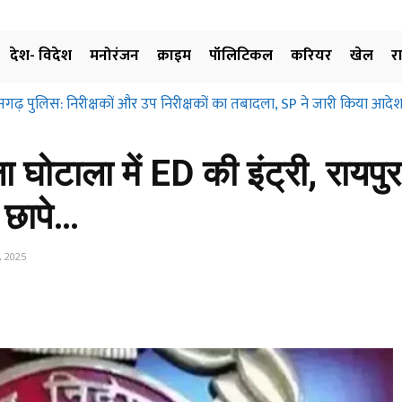
देश- विदेश
मनोरंजन
क्राइम
पॉलिटिकल
करियर
खेल
र
़ पुलिस: निरीक्षकों और उप निरीक्षकों का तबादला, SP ने जारी किया आदेश, ज
्रहण और मुआवजा दिए बिना जमीन के उपयोग पर नहीं लगाई जा सकती रोक… छत्
ए…
ोटाला में ED की इंट्री, रायपुर
 छापे…
 2025