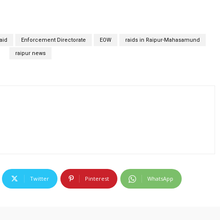
aid
Enforcement Directorate
EOW
raids in Raipur-Mahasamund
raipur news
Twitter
Pinterest
WhatsApp