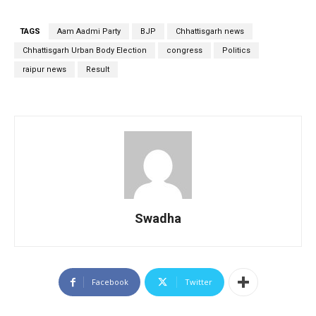
TAGS
Aam Aadmi Party
BJP
Chhattisgarh news
Chhattisgarh Urban Body Election
congress
Politics
raipur news
Result
Swadha
Facebook
Twitter