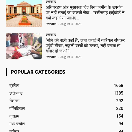
छत्तीसगढ़
अधिग्रहण और मुआवजा दिए बिना जमीन के उपयोग
पर नहीं लगाई जा सकती रोक… छत्तीसगढ़ हाईकोर्ट ने
क्यों कहा ऐसा जानिए…
Swadha
-
August 4, 2026
छत्तीसगढ़
‘सोने की बाली कहां है’, लाल कपड़े में नारियल बांधकर
पहुंची टीचर, स्कूली बच्चों को डराया, नहीं बताया तो
बीमार हो जाओगे…
Swadha
-
August 4, 2026
POPULAR CATEGORIES
ब्रेकिंग
1658
छत्तीसगढ़
1385
नेशनल
292
पॉलिटिकल
220
क्राइम
154
मध्य प्रदेश
94
करियर
84