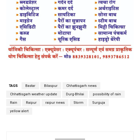
TAGS
Bastar
Bilaspur
Chhattisgarh news
Chhattisgarh weather update
Durg-Bhilai
possibility of rain
Rain
Raipur
raipur news
Storm
Surguja
yellow alert