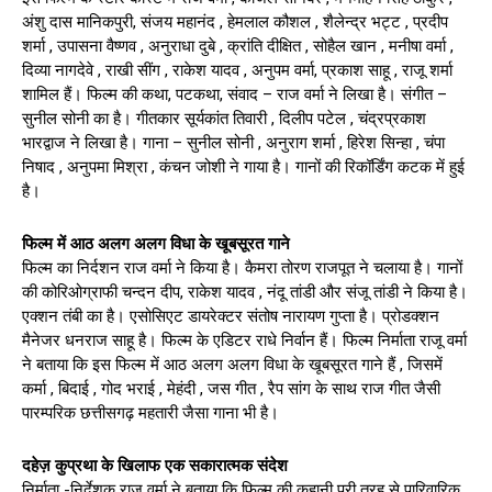
अंशु दास मानिकपुरी, संजय महानंद , हेमलाल कौशल , शैलेन्द्र भट्ट , प्रदीप
शर्मा , उपासना वैष्णव , अनुराधा दुबे , क्रांति दीक्षित , सोहैल खान , मनीषा वर्मा ,
दिव्या नागदेवे , राखी सींग , राकेश यादव , अनुपम वर्मा, प्रकाश साहू , राजू शर्मा
शामिल हैं। फिल्म की कथा, पटकथा, संवाद – राज वर्मा ने लिखा है। संगीत –
सुनील सोनी का है। गीतकार सूर्यकांत तिवारी , दिलीप पटेल , चंद्रप्रकाश
भारद्वाज ने लिखा है। गाना – सुनील सोनी , अनुराग शर्मा , हिरेश सिन्हा , चंपा
निषाद , अनुपमा मिश्रा , कंचन जोशी ने गाया है। गानों की रिकॉर्डिंग कटक में हुई
है।
फिल्म में आठ अलग अलग विधा के खूबसूरत गाने
फिल्म का निर्दशन राज वर्मा ने किया है। कैमरा तोरण राजपूत ने चलाया है। गानों
की कोरिओग्राफी चन्दन दीप, राकेश यादव , नंदू तांडी और संजू तांडी ने किया है।
एक्शन तंबी का है। एसोसिएट डायरेक्टर संतोष नारायण गुप्ता है। प्रोडक्शन
मैनेजर धनराज साहू है। फिल्म के एडिटर राधे निर्वान हैं। फिल्म निर्माता राजू वर्मा
ने बताया कि इस फिल्म में आठ अलग अलग विधा के खूबसूरत गाने हैं , जिसमें
कर्मा , बिदाई , गोद भराई , मेहंदी , जस गीत , रैप सांग के साथ राज गीत जैसी
पारम्परिक छत्तीसगढ़ महतारी जैसा गाना भी है।
दहेज़ कुप्रथा के खिलाफ एक सकारात्मक संदेश
निर्माता -निर्देशक राज वर्मा ने बताया कि फिल्म की कहानी पूरी तरह से पारिवारिक