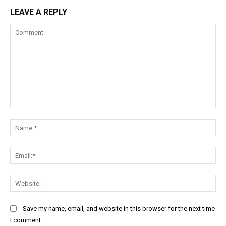
LEAVE A REPLY
Comment:
Na
Ema
Web
Save my name, email, and website in this browser for the next time
I comment.