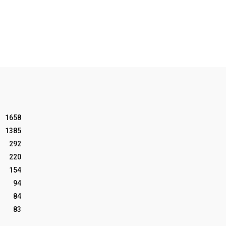
1658
1385
292
220
154
94
84
83