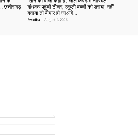
ीन के
‘सोने की बाली कहां है’, लाल कपड़े में नारियल
 छत्तीसगढ़
बांधकर पहुंची टीचर, स्कूली बच्चों को डराया, नहीं
बताया तो बीमार हो जाओगे…
Swadha
-
August 4, 2026
Website: