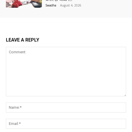
Swadha
-
August 4, 2026
LEAVE A REPLY
Comment:
Na
Ema