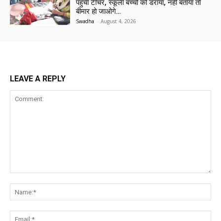
पहुंची टीचर, स्कूली बच्चों को डराया, नहीं बताया तो
बीमार हो जाओगे…
Swadha
-
August 4, 2026
LEAVE A REPLY
Comment:
Na
Ema