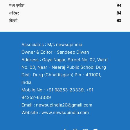
मध्य प्रदेश
94
करियर
84
दिल्ली
83
Associates : M/s newsupindia
Owner & Editor - Sandeep Diwan
Address : Gaya Nagar, Street No. 02, Ward
No. 03, Near - Neeraj Public School Durg
Dist- Durg (Chhattisgarh) Pin - 491001,
India
Mobile No : +91 98263-23339, +91
94252-63339
Email : newsupindia20@gmail.com
Website : www.newsupindia.com