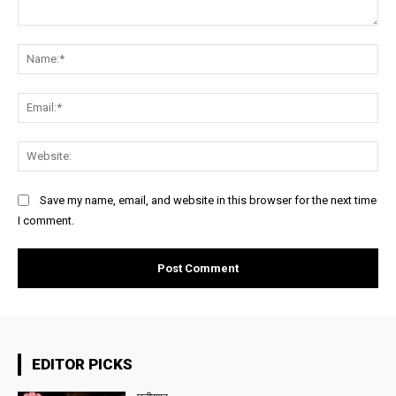
Comment:
Na
Ema
Web
Save my name, email, and website in this browser for the next time
I comment.
EDITOR PICKS