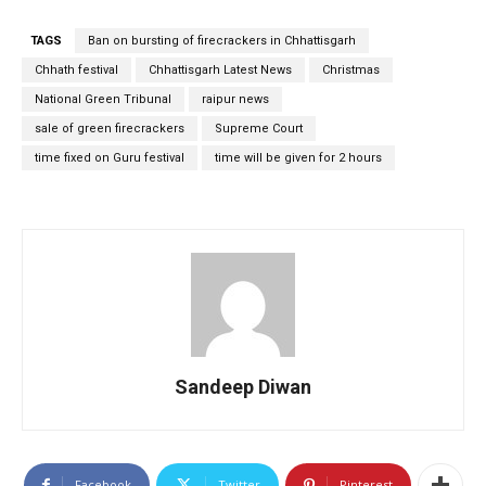
TAGS
Ban on bursting of firecrackers in Chhattisgarh
Chhath festival
Chhattisgarh Latest News
Christmas
National Green Tribunal
raipur news
sale of green firecrackers
Supreme Court
time fixed on Guru festival
time will be given for 2 hours
Sandeep Diwan
Facebook
Twitter
Pinterest