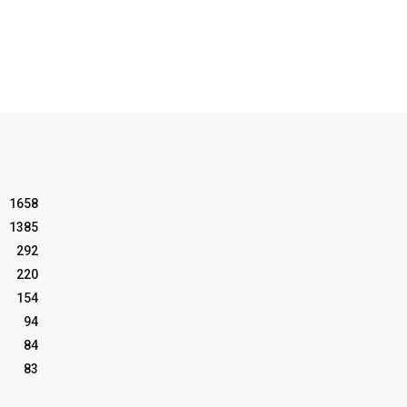
1658
1385
292
220
154
94
84
83