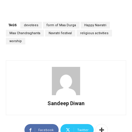
TAGS
devotees
form of Maa Durga
Happy Navratri
Maa Chandraghanta
Navratri festival
religious activities
worship
Sandeep Diwan
Facebook
Twitter