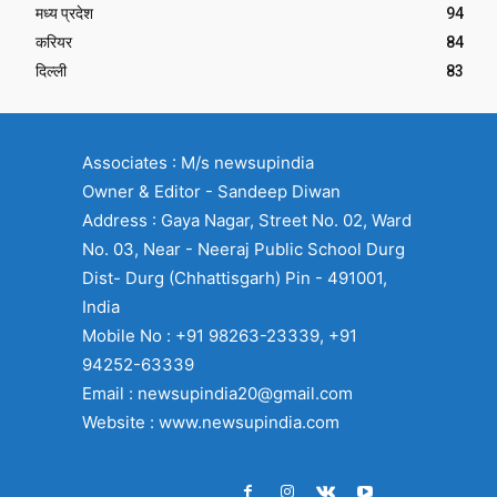
मध्य प्रदेश
94
करियर
84
दिल्ली
83
Associates : M/s newsupindia
Owner & Editor - Sandeep Diwan
Address : Gaya Nagar, Street No. 02, Ward
No. 03, Near - Neeraj Public School Durg
Dist- Durg (Chhattisgarh) Pin - 491001,
India
Mobile No : +91 98263-23339, +91
94252-63339
Email : newsupindia20@gmail.com
Website : www.newsupindia.com