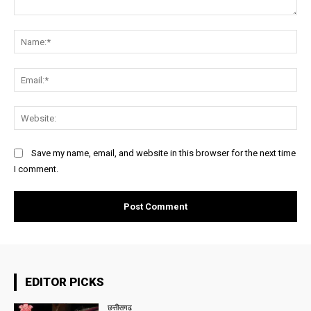
Comment:
Na
Ema
Web
Save my name, email, and website in this browser for the next time
I comment.
EDITOR PICKS
छत्तीसगढ़