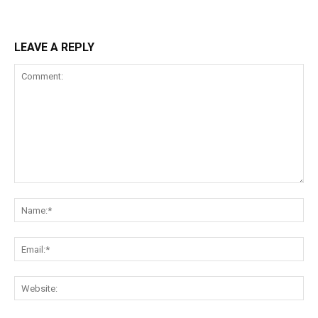
LEAVE A REPLY
Comment:
Na
Ema
Web