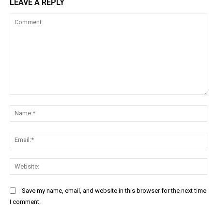
LEAVE A REPLY
Comment:
Na
Ema
Web
Save my name, email, and website in this browser for the next time
I comment.