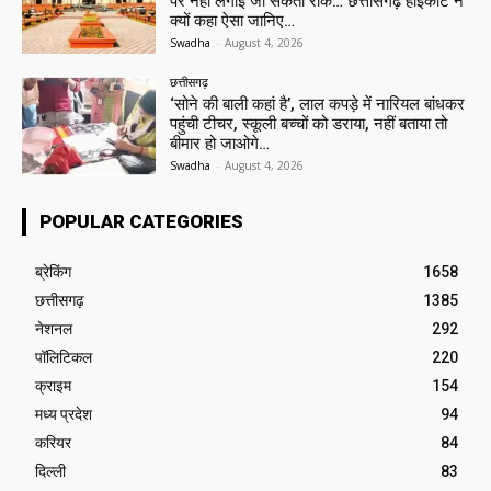
पर नहीं लगाई जा सकती रोक… छत्तीसगढ़ हाईकोर्ट ने
क्यों कहा ऐसा जानिए…
Swadha
-
August 4, 2026
छत्तीसगढ़
‘सोने की बाली कहां है’, लाल कपड़े में नारियल बांधकर
पहुंची टीचर, स्कूली बच्चों को डराया, नहीं बताया तो
बीमार हो जाओगे…
Swadha
-
August 4, 2026
POPULAR CATEGORIES
ब्रेकिंग
1658
छत्तीसगढ़
1385
नेशनल
292
पॉलिटिकल
220
क्राइम
154
मध्य प्रदेश
94
करियर
84
दिल्ली
83