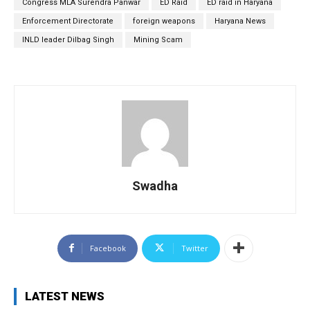
Congress MLA Surendra Panwar
ED Raid
ED raid in Haryana
Enforcement Directorate
foreign weapons
Haryana News
INLD leader Dilbag Singh
Mining Scam
Swadha
Facebook
Twitter
LATEST NEWS