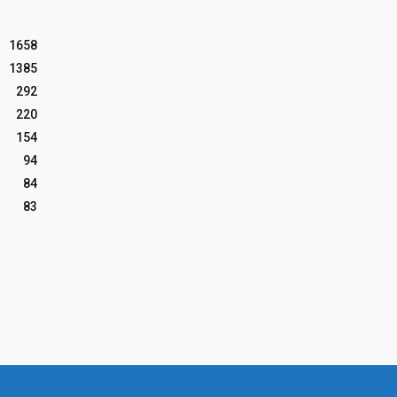
1658
1385
292
220
154
94
84
83