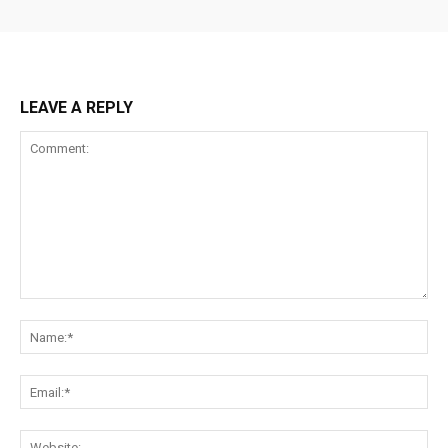
LEAVE A REPLY
Comment:
Na
Ema
Web