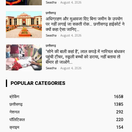
Swadha
-
August 4, 2026
छत्तीसगढ़
अधिग्रहण और मुआवजा दिए बिना जमीन के उपयोग
पर नहीं लगाई जा सकती रोक… छत्तीसगढ़ हाईकोर्ट ने
क्यों कहा ऐसा जानिए…
Swadha
-
August 4, 2026
छत्तीसगढ़
‘सोने की बाली कहां है’, लाल कपड़े में नारियल बांधकर
पहुंची टीचर, स्कूली बच्चों को डराया, नहीं बताया तो
बीमार हो जाओगे…
Swadha
-
August 4, 2026
POPULAR CATEGORIES
ब्रेकिंग
1658
छत्तीसगढ़
1385
नेशनल
292
पॉलिटिकल
220
क्राइम
154