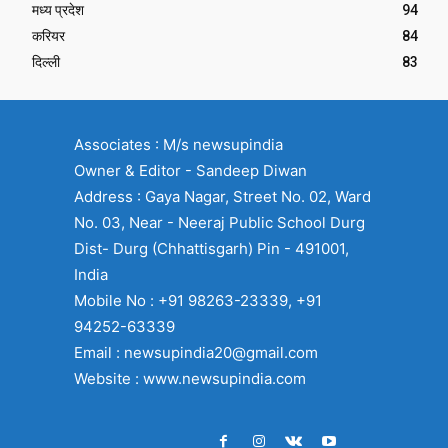
मध्य प्रदेश
94
करियर
84
दिल्ली
83
Associates : M/s newsupindia
Owner & Editor - Sandeep Diwan
Address : Gaya Nagar, Street No. 02, Ward
No. 03, Near - Neeraj Public School Durg
Dist- Durg (Chhattisgarh) Pin - 491001,
India
Mobile No : +91 98263-23339, +91
94252-63339
Email : newsupindia20@gmail.com
Website : www.newsupindia.com