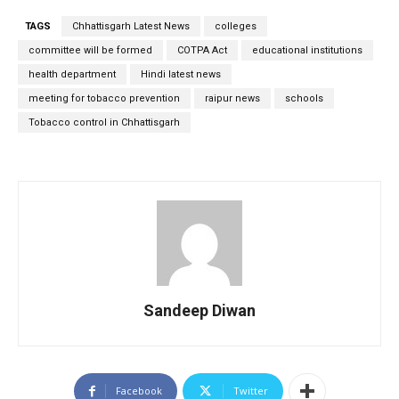
TAGS
Chhattisgarh Latest News
colleges
committee will be formed
COTPA Act
educational institutions
health department
Hindi latest news
meeting for tobacco prevention
raipur news
schools
Tobacco control in Chhattisgarh
Sandeep Diwan
Facebook
Twitter