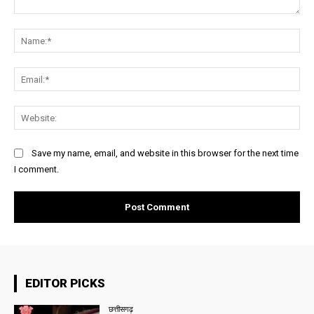
Comment:
Na
Ema
Web
Save my name, email, and website in this browser for the next time
I comment.
EDITOR PICKS
छत्तीसगढ़