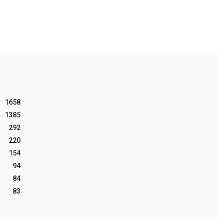
1658
1385
292
220
154
94
84
83