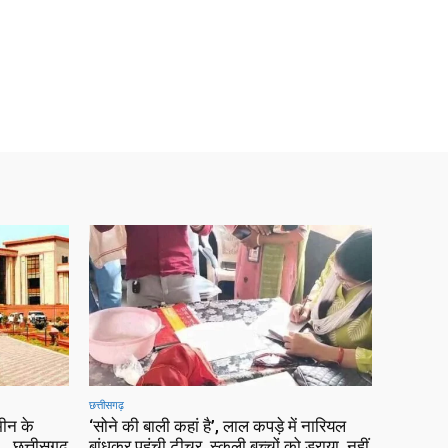
छत्तीसगढ़
ीन के
‘सोने की बाली कहां है’, लाल कपड़े में नारियल
 छत्तीसगढ़
बांधकर पहुंची टीचर, स्कूली बच्चों को डराया, नहीं