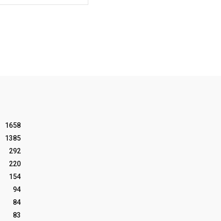
1658
1385
292
220
154
94
84
83