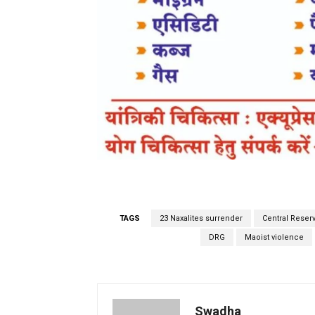
TAGS
23 Naxalites surrender
Central Reser
DRG
Maoist violence
Swadha