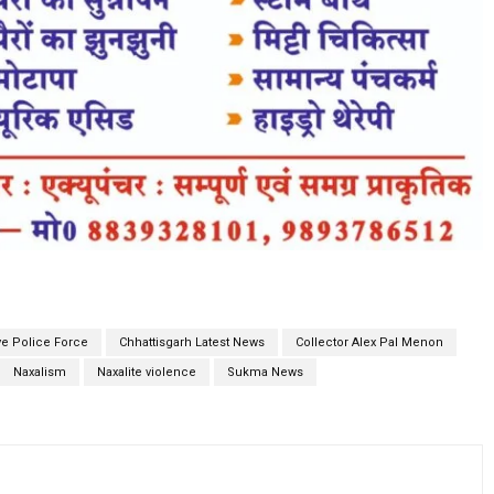
ve Police Force
Chhattisgarh Latest News
Collector Alex Pal Menon
Naxalism
Naxalite violence
Sukma News