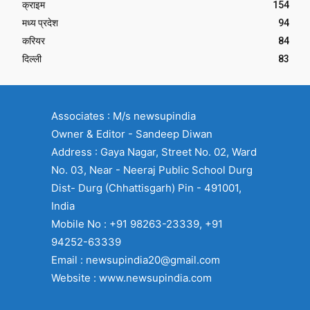
क्राइम
154
मध्य प्रदेश
94
करियर
84
दिल्ली
83
Associates : M/s newsupindia
Owner & Editor - Sandeep Diwan
Address : Gaya Nagar, Street No. 02, Ward
No. 03, Near - Neeraj Public School Durg
Dist- Durg (Chhattisgarh) Pin - 491001,
India
Mobile No : +91 98263-23339, +91
94252-63339
Email : newsupindia20@gmail.com
Website : www.newsupindia.com