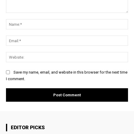
Comment:
Na
Ema
Web
Save my name, email, and website in this browser for the next time
I comment.
EDITOR PICKS